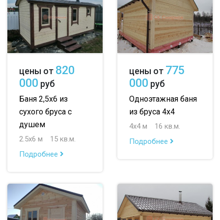
820
775
цены от
цены от
000
000
руб
руб
Баня 2,5х6 из
Одноэтажная баня
сухого бруса с
из бруса 4х4
душем
4х4 м
16 кв.м.
2.5х6 м
15 кв.м.
Подробнее
Подробнее