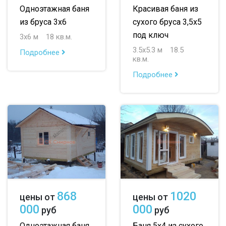
Одноэтажная баня
Красивая баня из
из бруса 3х6
сухого бруса 3,5х5
под ключ
3х6 м
18 кв.м.
3.5х5.3 м
18.5
Подробнее
кв.м.
Подробнее
868
1020
цены от
цены от
000
000
руб
руб
Одноэтажная баня
Баня 5х4 из сухого