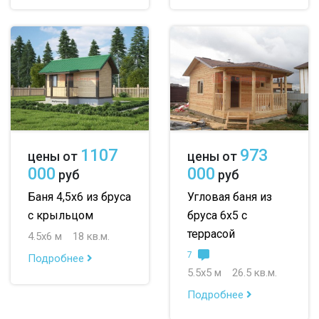
1107
973
цены от
цены от
000
000
руб
руб
Баня 4,5х6 из бруса
Угловая баня из
с крыльцом
бруса 6х5 с
террасой
4.5х6 м
18 кв.м.
7
Подробнее
5.5х5 м
26.5 кв.м.
Подробнее