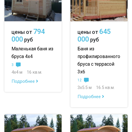
794
645
цены от
цены от
000
000
руб
руб
Маленькая баня из
Баня из
бруса 4х4
профилированного
бруса с террасой
3
3х6
4х4 м
16 кв.м.
12
Подробнее
3х5.5 м
16.5 кв.м.
Подробнее