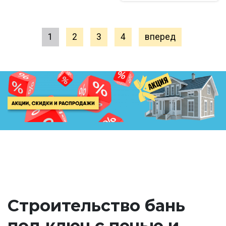
1
2
3
4
вперед
Строительство бань
под ключ с печью и