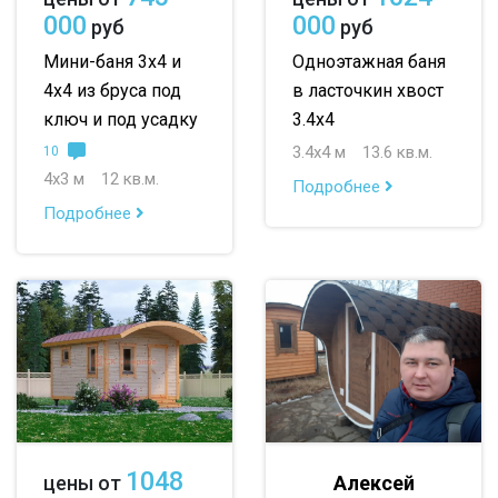
000
000
руб
руб
до 50 м
до 100 м
Мини-баня 3х4 и
Одноэтажная баня
4х4 из бруса под
в ласточкин хвост
до 150 м
ключ и под усадку
3.4х4
до 200 м
3.4х4 м
13.6 кв.м.
10
4х3 м
12 кв.м.
Подробнее
По опциям:
Подробнее
с верандой
с террасой
с эркером
с котельной
с панорамными окнами
со вторым светом
с санузлом
с ванной
с туалетом
с гостевой комнатой
с беседкой
с двумя входами
1048
Алексей
цены от
с навесом для авто