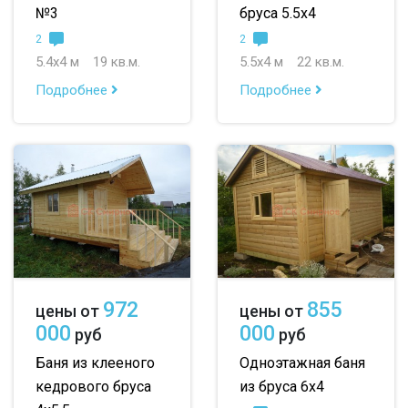
№3
бруса 5.5х4
2
2
5.4х4 м
19 кв.м.
5.5х4 м
22 кв.м.
Подробнее
Подробнее
972
855
цены от
цены от
000
000
руб
руб
Баня из клееного
Одноэтажная баня
кедрового бруса
из бруса 6х4