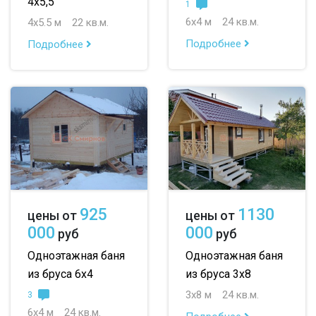
4х5,5
1
6х4 м
24 кв.м.
4х5.5 м
22 кв.м.
Подробнее
Подробнее
925
1130
цены от
цены от
000
000
руб
руб
Одноэтажная баня
Одноэтажная баня
из бруса 6х4
из бруса 3х8
3х8 м
24 кв.м.
3
6х4 м
24 кв.м.