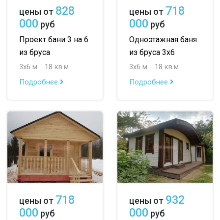
828
718
цены от
цены от
000
000
руб
руб
Проект бани 3 на 6
Одноэтажная баня
из бруса
из бруса 3х6
3х6 м
18 кв.м.
3х6 м
18 кв.м.
Подробнее
Подробнее
718
932
цены от
цены от
000
000
руб
руб