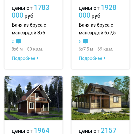
1783
1928
цены от
цены от
000
000
руб
руб
Баня из бруса с
Баня из бруса с
мансардой 8х6
мансардой 6х7,5
2
6
8х6 м
80 кв.м.
6х7.5 м
69 кв.м.
Подробнее
Подробнее
1964
2157
цены от
цены от