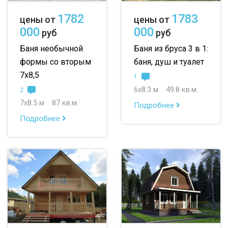
1782
1783
цены от
цены от
000
000
руб
руб
Баня необычной
Баня из бруса 3 в 1:
формы со вторым
баня, душ и туалет
7х8,5
1
6х8.3 м
49.8 кв.м.
2
7х8.5 м
87 кв.м.
Подробнее
Подробнее