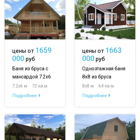
1659
1663
цены от
цены от
000
000
руб
руб
Баня из бруса с
Одноэтажная баня
мансардой 7.2х6
8х8 из бруса
7.2х6 м
72 кв.м.
8х8 м
64 кв.м.
Подробнее
Подробнее