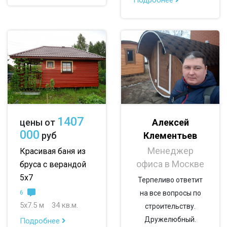
По опциям:
с верандой
с террасой
с эркером
с котельной
с панорамными окнами
со вторым светом
с санузлом
с ванной
с туалетом
с гостевой комнатой
с беседкой
с двумя входами
1407
Алексей
цены от
000
Клементьев
руб
с навесом для авто
Менеджер
Красивая баня из
офиса в Москве
бруса с верандой
5х7
Терпеливо ответит
6
на все вопросы по
5х7.5 м
34 кв.м.
строительству.
Дружелюбный.
Подробнее