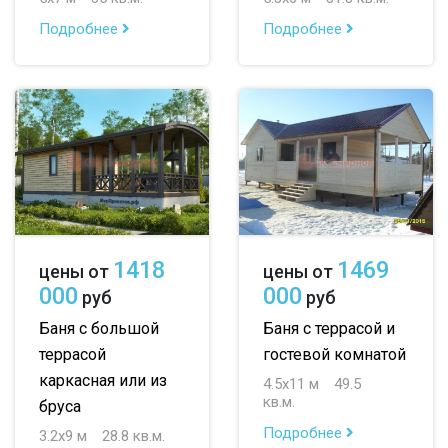
Подробнее
Подробнее
1418
1469
цены от
цены от
000
000
руб
руб
Баня с большой
Баня с террасой и
террасой
гостевой комнатой
каркасная или из
4.5х11 м
49.5
кв.м.
бруса
Подробнее
3.2х9 м
28.8 кв.м.