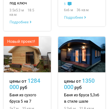
под ключ
5
6х6 м
36 кв.м.
3.5х5.3 м
18.5
кв.м.
Подробнее
Подробнее
Новый проект!
1284
1350
цены от
цены от
000
000
руб
руб
Баня из сухого
Баня из бруса 5,3х6
бруса 5 на 7
в стиле шале
5х7 м
35 кв.м.
5.3х6 м
31.8 кв.м.