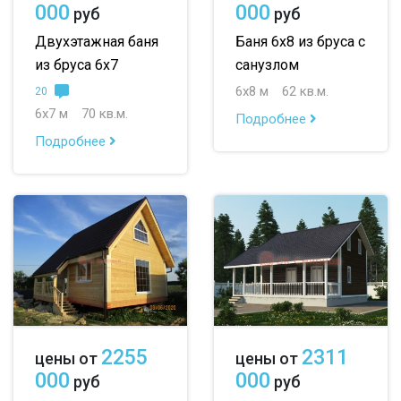
000
000
руб
руб
Двухэтажная баня
Баня 6х8 из бруса с
из бруса 6х7
санузлом
6х8 м
62 кв.м.
20
6х7 м
70 кв.м.
Подробнее
Подробнее
2255
2311
цены от
цены от
000
000
руб
руб