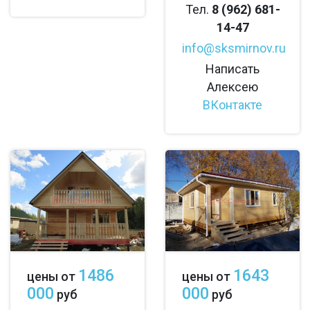
Тел.
8 (962) 681-
14-47
info@sksmirnov.ru
Написать
Алексею
ВКонтакте
1486
1643
цены от
цены от
000
000
руб
руб