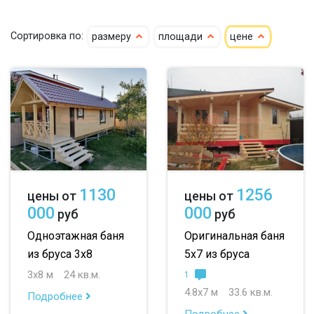
кедр
4х4
4х5
4х6
Сортировка по:
размеру
площади
цене
клееный кедр
5х5
5х6
5х7
сухой кедр
6х6
6х7
6х8
профилированный
7х8
7х10
8х8
100х150
8х9
большие
150х150
небольшие
1130
1256
цены от
цены от
150х200
маленькие
000
000
руб
руб
до 50 м
до 100 м
Одноэтажная баня
Оригинальная баня
из бруса 3х8
5х7 из бруса
до 150 м
3х8 м
24 кв.м.
1
до 200 м
4.8х7 м
33.6 кв.м.
Подробнее
Подробнее