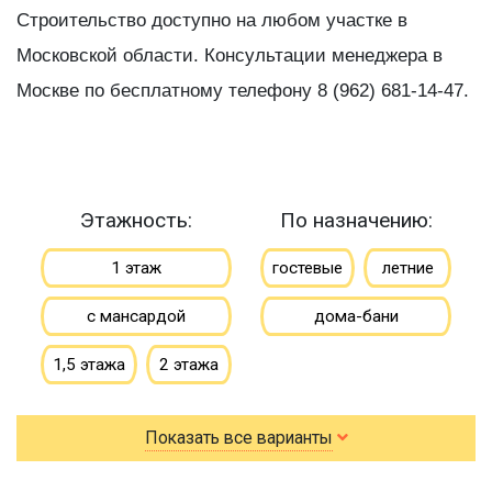
Строительство доступно на любом участке в
Московской области. Консультации менеджера в
Москве по бесплатному телефону 8 (962) 681-14-47.
Этажность:
По назначению:
1 этаж
гостевые
летние
с мансардой
дома-бани
1,5 этажа
2 этажа
По типу бруса:
По размеру:
Показать все варианты
клееный
сухой
3х4
3х5
3х6