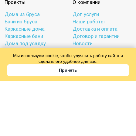
Проекты
О компании
Дома из бруса
Доп.услуги
Бани из бруса
Наши работы
Каркасные дома
Доставка и оплата
Каркасные бани
Договор и гарантии
Дома под усадку
Новости
Бани под усадку
Вопросы и ответы
Мы используем cookie, чтобы улучшить работу сайта и
Отзывы
сделать его удобнее для вас.
Политика конфиденциальности
Принять
8 (962) 681-14-47
Офис в
Москве
:
ул. Генерала Белова, вл. 28, рынок «Анди», Москва
Ежедневно с 09:00 до 21:00
info@sksmirnov.ru