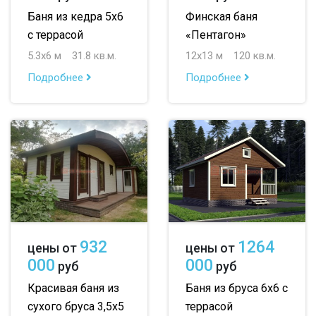
Баня из кедра 5х6
Финская баня
с террасой
«Пентагон»
5.3х6 м
31.8 кв.м.
12х13 м
120 кв.м.
Подробнее
Подробнее
932
1264
цены от
цены от
000
000
руб
руб
Красивая баня из
Баня из бруса 6х6 с
сухого бруса 3,5х5
террасой