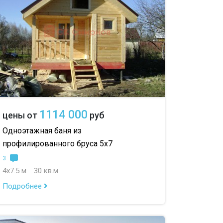
00 м
с беседкой
с двумя входами
с навесом для авто
1114 000
цены от
руб
Одноэтажная баня из
профилированного бруса 5х7
3
4х7.5 м
30 кв.м.
Подробнее