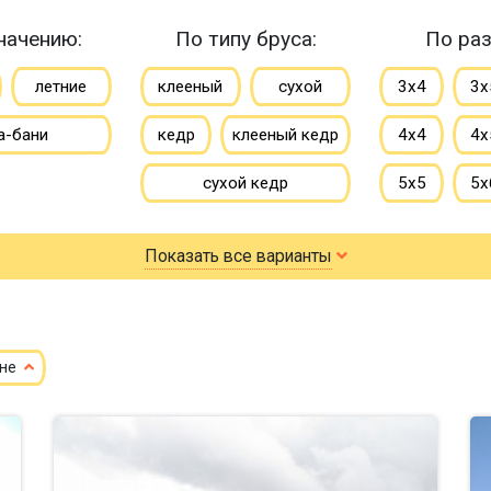
начению:
По типу бруса:
По раз
летние
клееный
сухой
3х4
3х
а-бани
кедр
клееный кедр
4х4
4х
сухой кедр
5х5
5х
профилированный
6х6
6х
Показать все варианты
100х150
150х150
7х8
7х
150х200
8х9
ене
небол
маленькие
до 100 м