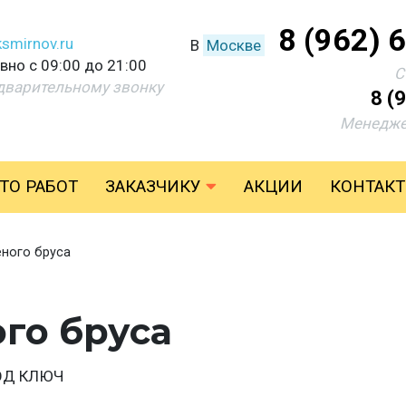
8 (962) 
smirnov.ru
В
Москве
но с 09:00 до 21:00
С
дварительному звонку
8 (
Менедже
ТО РАБОТ
ЗАКАЗЧИКУ
АКЦИИ
КОНТАК
еного бруса
ого бруса
ОД КЛЮЧ