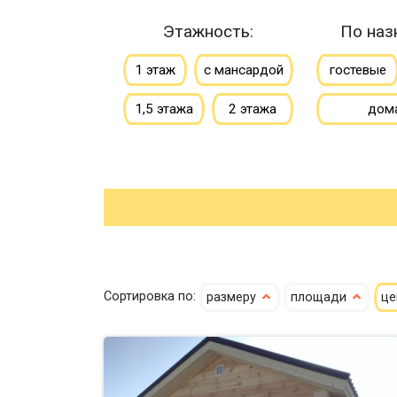
Этажность:
По наз
1 этаж
с мансардой
гостевые
1,5 этажа
2 этажа
дом
Сортировка по:
размеру
площади
ц