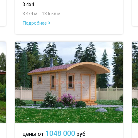
3.4х4
3.4х4 м
13.6 кв.м.
Подробнее
1048 000
цены от
руб