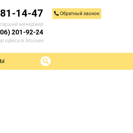
681-14-47
Обратный звонок
тарший менеджер
906) 201-92-24
р офиса в Москве
ТЫ