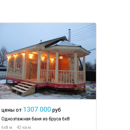
1307 000
цены от
руб
Одноэтажная баня из бруса 6х8
6х8 м
42 кв.м.