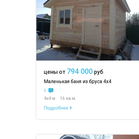
794 000
цены от
руб
Маленькая баня из бруса 4х4
3
4х4 м
16 кв.м.
Подробнее