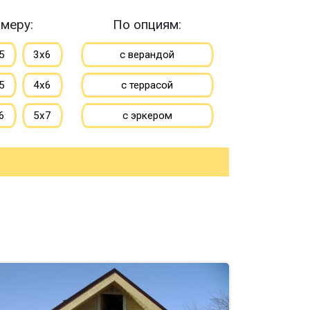
меру:
По опциям:
5
3х6
с верандой
5
4х6
с террасой
6
5х7
с эркером
7
6х8
с котельной
10
8х8
с панорамными окнами
большие
со вторым светом
ьшие
с санузлом
с ванной
до 50 м
с туалетом
до 150 м
с гостевой комнатой