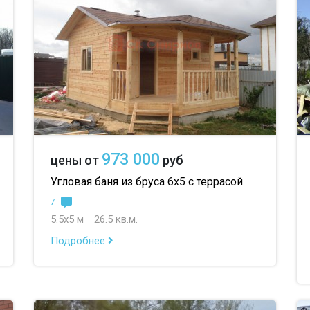
до 2
973 000
цены от
руб
Угловая баня из бруса 6х5 с террасой
7
5.5х5 м
26.5 кв.м.
Подробнее