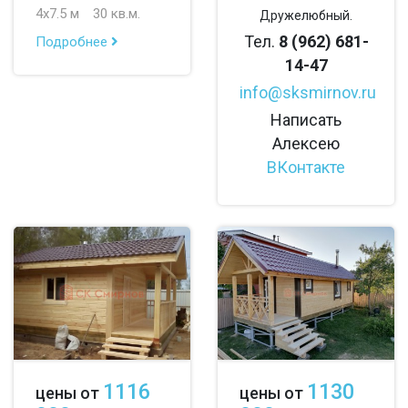
4х7.5 м
30 кв.м.
Дружелюбный.
Тел.
8 (962) 681-
Подробнее
14-47
info@sksmirnov.ru
Написать
Алексею
ВКонтакте
1116
1130
цены от
цены от