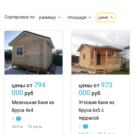
кедр
4х4
4х5
4х6
Сортировка по:
размеру
площади
цене
клееный кедр
5х5
5х6
5х7
сухой кедр
6х6
6х7
6х8
профилированный
7х8
7х10
8х8
100х150
8х9
большие
150х150
небольшие
794
973
цены от
цены от
150х200
маленькие
000
000
руб
руб
до 50 м
до 100 м
Маленькая баня из
Угловая баня из
бруса 4х4
бруса 6х5 с
до 150 м
террасой
3
до 200 м
4х4 м
16 кв.м.
7