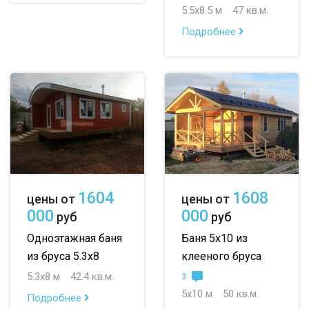
5.5х8.5 м
47 кв.м.
Подробнее
1604
1608
цены от
цены от
000
000
руб
руб
Одноэтажная баня
Баня 5х10 из
из бруса 5.3х8
клееного бруса
5.3х8 м
42.4 кв.м.
3
5х10 м
50 кв.м.
Подробнее