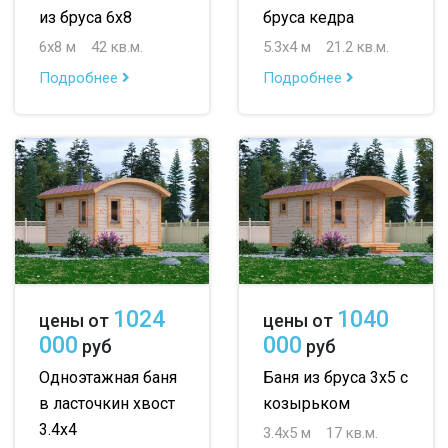
из бруса 6х8
бруса кедра
6х8 м
42 кв.м.
5.3х4 м
21.2 кв.м.
Подробнее
Подробнее
1024
1040
цены от
цены от
000
000
руб
руб
Одноэтажная баня
Баня из бруса 3х5 с
в ласточкин хвост
козырьком
3.4х4
3.4х5 м
17 кв.м.