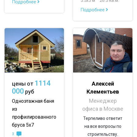
5.5х5 м
26.5 кв.м.
Подробнее
По опциям:
Подробнее
с верандой
с террасой
с эркером
с котельной
с панорамными окнами
со вторым светом
с санузлом
с ванной
с туалетом
с гостевой комнатой
с беседкой
с двумя входами
1114
Алексей
цены от
с навесом для авто
000
Клементьев
руб
Менеджер
Одноэтажная баня
офиса в Москве
из
профилированного
Терпеливо ответит
бруса 5х7
на все вопросы по
3
строительству.