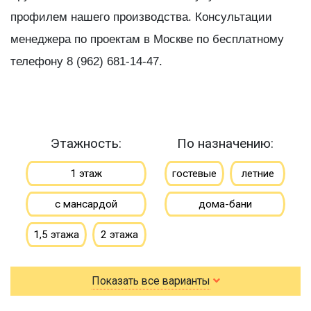
профилем нашего производства. Консультации
менеджера по проектам в Москве по бесплатному
телефону 8 (962) 681-14-47.
Этажность:
По назначению:
1 этаж
гостевые
летние
с мансардой
дома-бани
1,5 этажа
2 этажа
По типу бруса:
По размеру:
Показать все варианты
клееный
сухой
3х4
3х5
3х6