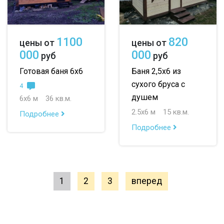
1100
820
цены от
цены от
000
000
руб
руб
Готовая баня 6х6
Баня 2,5х6 из
сухого бруса с
4
душем
6х6 м
36 кв.м.
2.5х6 м
15 кв.м.
Подробнее
Подробнее
1
2
3
вперед