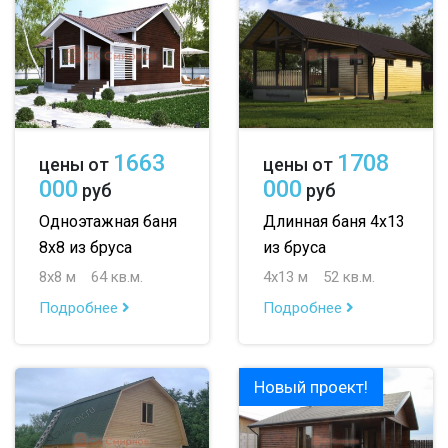
1663
1708
цены от
цены от
000
000
руб
руб
Одноэтажная баня
Длинная баня 4х13
8х8 из бруса
из бруса
8х8 м
64 кв.м.
4х13 м
52 кв.м.
Подробнее
Подробнее
Новый проект!