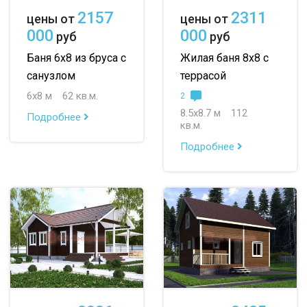
2157
2311
цены от
цены от
000
000
руб
руб
Баня 6х8 из бруса с
Жилая баня 8х8 с
санузлом
террасой
6х8 м
62 кв.м.
2
8.5х8.7 м
112
Подробнее
кв.м.
Подробнее