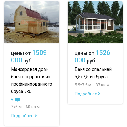
1509
1526
цены от
цены от
000
000
руб
руб
Мансардная дом-
Баня со спальней
баня с террасой из
5,5х7,5 из бруса
профилированного
5.5х7.5 м
37 кв.м.
бруса 7х6
Подробнее
9
7х6 м
60 кв.м.
Подробнее