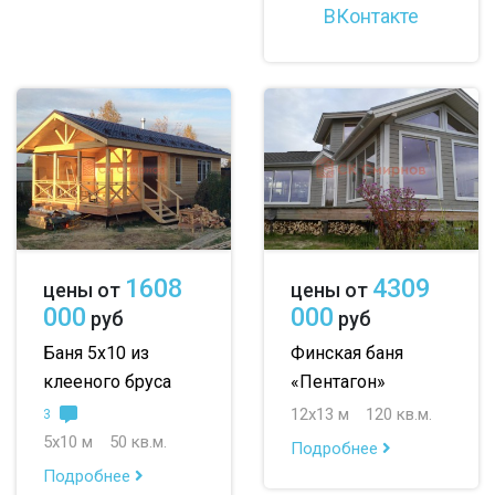
ВКонтакте
1608
4309
цены от
цены от
000
000
руб
руб
Баня 5х10 из
Финская баня
клееного бруса
«Пентагон»
12х13 м
120 кв.м.
3
5х10 м
50 кв.м.
Подробнее
Подробнее