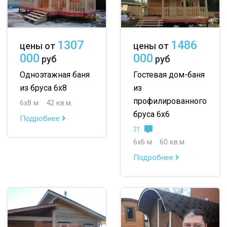
100х150
8х9
большие
150х150
небольшие
1307
1486
цены от
цены от
150х200
маленькие
000
000
руб
руб
до 50 м
до 100 м
Одноэтажная баня
Гостевая дом-баня
из бруса 6х8
из
до 150 м
профилированного
6х8 м
42 кв.м.
до 200 м
бруса 6х6
Подробнее
21
По опциям:
6х6 м
60 кв.м.
с верандой
с террасой
с эркером
Подробнее
с котельной
с панорамными окнами
со вторым светом
с санузлом
с ванной
с туалетом
с гостевой комнатой