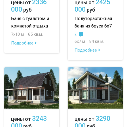
2336
2425
цены от
цены от
000
000
руб
руб
Баня с туалетом и
Полутораэтажная
комнатой отдыха
баня из бруса 6х7
7х10 м
65 кв.м.
2
6х7 м
84 кв.м.
Подробнее
Подробнее
3243
3290
цены от
цены от
000
000
руб
руб