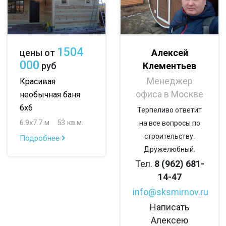
с беседкой
с двумя входами
с навесом для авто
1504
Алексей
цены от
000
Клементьев
руб
Менеджер
Красивая
офиса в Москве
необычная баня
6х6
Терпеливо ответит
6.9х7.7 м
53 кв.м.
на все вопросы по
строительству.
Подробнее
Дружелюбный.
Тел.
8 (962) 681-
14-47
info@sksmirnov.ru
Написать
Алексею