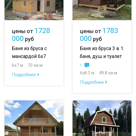
1728
1783
цены от
цены от
000
000
руб
руб
Баня из бруса с
Баня из бруса 3 в 1:
мансардой 6х7
баня, душ и туалет
6х7 м
70 кв.м.
1
6х8.3 м
49.8 кв.м.
Подробнее
Подробнее