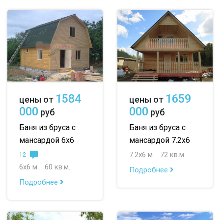
1584
1659
цены от
цены от
000
000
руб
руб
Баня из бруса с
Баня из бруса с
мансардой 6х6
мансардой 7.2х6
7.2х6 м
72 кв.м.
12
6х6 м
60 кв.м.
Подробнее
Подробнее