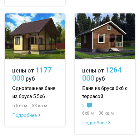
1177
1264
цены от
цены от
000
000
руб
руб
Одноэтажная баня
Баня из бруса 6х6 с
из бруса 5.5х6
террасой
5.5х6 м
33 кв.м.
5
6х6 м
36 кв.м.
Подробнее
Подробнее