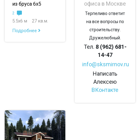
офиса в Москве
из бруса 6х5
2
Терпеливо ответит
5.5х6 м
27 кв.м.
на все вопросы по
строительству.
Подробнее
Дружелюбный.
Тел.
8 (962) 681-
14-47
info@sksmirnov.ru
Написать
Алексею
ВКонтакте