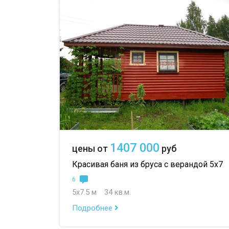
1407 000
цены от
руб
Красивая баня из бруса с верандой 5х7
6
5х7.5 м
34 кв.м.
Подробнее