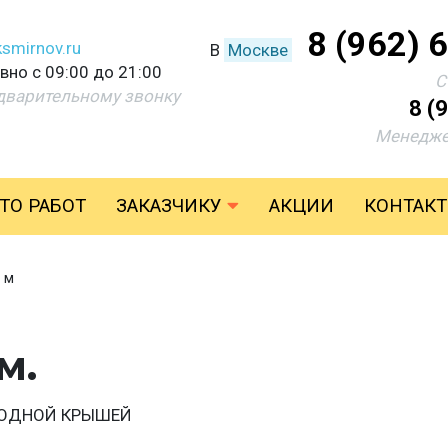
8 (962) 
smirnov.ru
В
Москве
но с 09:00 до 21:00
С
дварительному звонку
8 (
Менедже
ТО РАБОТ
ЗАКАЗЧИКУ
АКЦИИ
КОНТАК
 м
м.
 ОДНОЙ КРЫШЕЙ