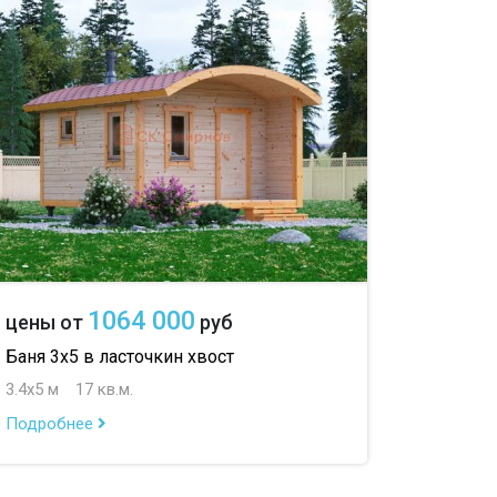
1064 000
цены от
руб
Баня 3х5 в ласточкин хвост
3.4х5 м
17 кв.м.
Подробнее