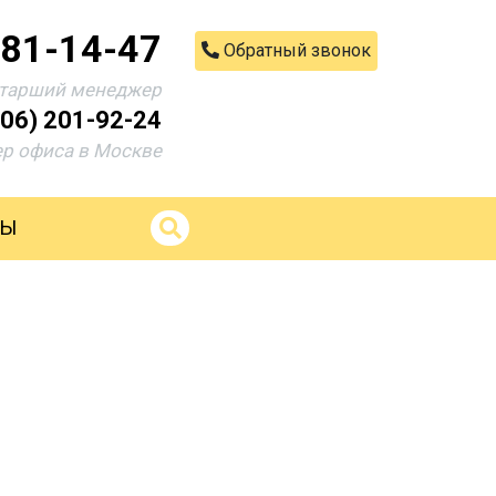
681-14-47
Обратный звонок
тарший менеджер
906) 201-92-24
р офиса в Москве
ТЫ