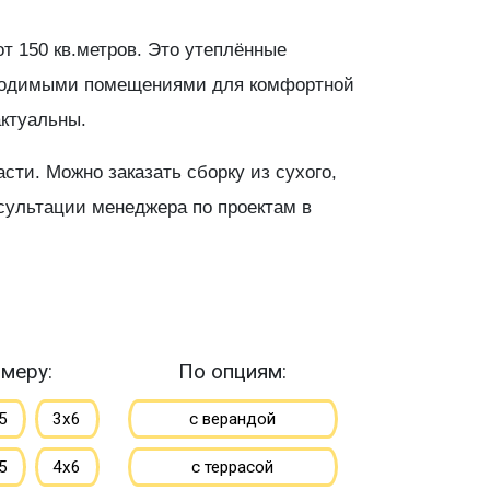
т 150 кв.метров. Это утеплённые
обходимыми помещениями для комфортной
актуальны.
ти. Можно заказать сборку из сухого,
сультации менеджера по проектам в
меру:
По опциям:
5
3х6
с верандой
5
4х6
с террасой