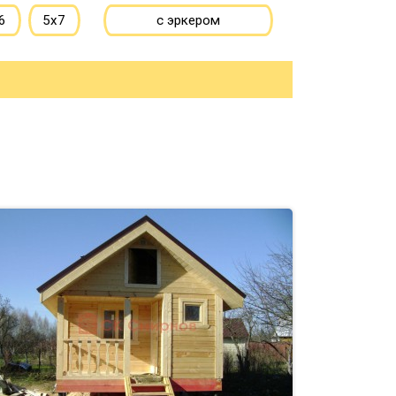
6
5х7
с эркером
7
6х8
с котельной
10
8х8
с панорамными окнами
большие
со вторым светом
ьшие
с санузлом
с ванной
до 50 м
с туалетом
до 150 м
с гостевой комнатой
00 м
с беседкой
с двумя входами
с навесом для авто