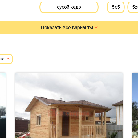
сухой кедр
5х5
5х
профилированный
6х6
6х
Показать все варианты
100х150
150х150
7х8
7х
150х200
8х9
ене
небол
маленькие
до 100 м
до 2