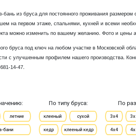
в-бань из бруса для постоянного проживания размером о
душем на первом этаже, спальнями, кухней и всеми не
екта можно изменить по вашему желанию. Фото и цены 
о бруса под ключ на любом участке в Московской облас
ости с улучшенным профилем нашего производства. Кон
681-14-47.
начению:
По типу бруса:
По раз
летние
клееный
сухой
3х4
3х
а-бани
кедр
клееный кедр
4х4
4х