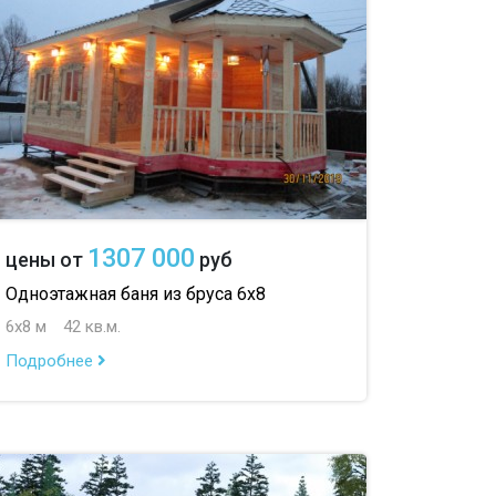
1307 000
цены от
руб
Одноэтажная баня из бруса 6х8
6х8 м
42 кв.м.
Подробнее