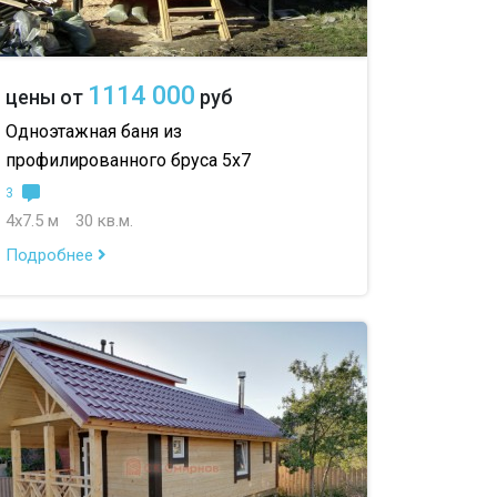
1114 000
цены от
руб
Одноэтажная баня из
профилированного бруса 5х7
3
4х7.5 м
30 кв.м.
Подробнее