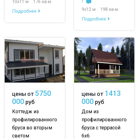
10х11 м
176 кв.м.
1
9х12 м
198 кв.м.
Подробнее
Подробнее
5750
1413
цены от
цены от
000
000
руб
руб
Коттедж из
Дом из
профилированного
профилированного
бруса во вторым
бруса с террасой
светом
6х6