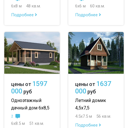
6х8 м
48 кв.м.
6х6 м
60 кв.м.
Подробнее
Подробнее
1597
1637
цены от
цены от
000
000
руб
руб
Одноэтажный
Летний домик
дачный дом 6х8,5
4,5х7,5
4.5х7.5 м
56 кв.м.
2
6х8.5 м
51 кв.м.
Подробнее