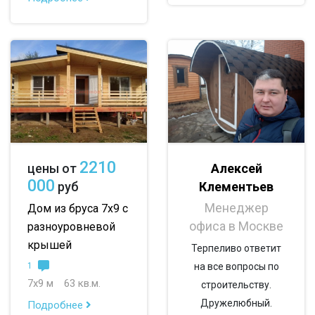
2210
Алексей
цены от
000
Клементьев
руб
Менеджер
Дом из бруса 7х9 с
офиса в Москве
разноуровневой
крышей
Терпеливо ответит
1
на все вопросы по
7х9 м
63 кв.м.
строительству.
Дружелюбный.
Подробнее