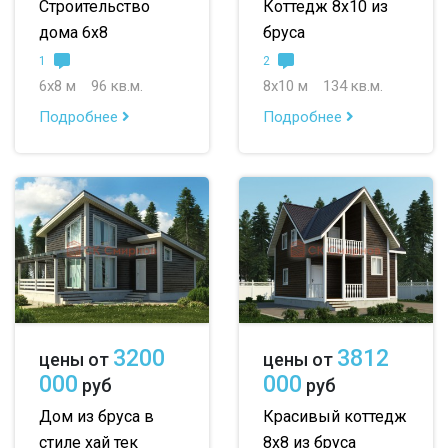
Строительство
Коттедж 8х10 из
дома 6х8
бруса
1
2
6х8 м
96 кв.м.
8х10 м
134 кв.м.
Подробнее
Подробнее
3200
3812
цены от
цены от
000
000
руб
руб
Дом из бруса в
Красивый коттедж
стиле хай тек
8х8 из бруса