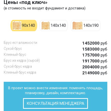
Цены «под ключ»
(в стоимость не входит фундамент и доставка)
90х140
140х140
140х190
Брус ест.влажности
1452000
руб
Сухой брус
1583000
руб
Клееный брус
1757000
руб
Брус из кедра (сырой)
1917000
руб
Сухой брус кедра
2004000
руб
Клееный брус кедра
2149000
руб
В проект можно внести изменения: поменять площадь,
планировку, дизайн, комплектацию.
КОНСУЛЬТАЦИЯ МЕНЕДЖЕРА