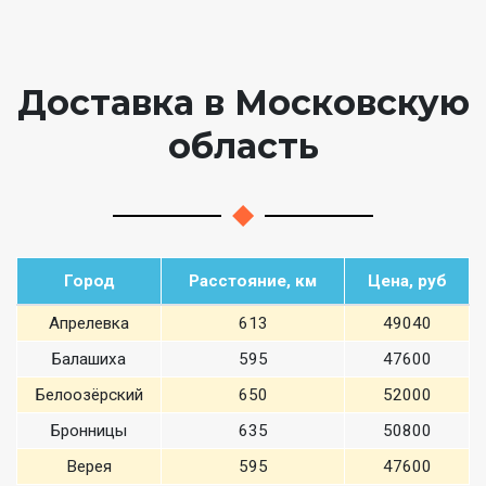
Доставка в Московскую
область
Город
Расстояние, км
Цена, руб
Апрелевка
613
49040
Балашиха
595
47600
Белоозёрский
650
52000
Бронницы
635
50800
Верея
595
47600