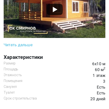
Читать дальше
Характеристики
Размер
6х10 м
2
Площадь
60 м
Этажность
1 этаж
Помещения
3
Санузел
Есть
Туалет
Есть
Срок строительства
20 дней