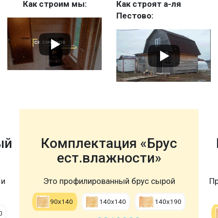
Как строим мы:
Как строят а-ля
Пестово:
ый
Комплектация «Брус
ест.влажности»
 и
Это профилированный брус сырой
Пр
90х140
140х140
140х190
0