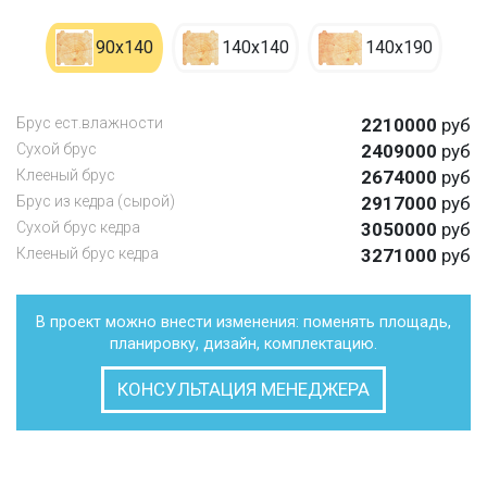
90х140
140х140
140х190
Брус ест.влажности
2210000
руб
Сухой брус
2409000
руб
Клееный брус
2674000
руб
Брус из кедра (сырой)
2917000
руб
Сухой брус кедра
3050000
руб
Клееный брус кедра
3271000
руб
В проект можно внести изменения: поменять площадь,
планировку, дизайн, комплектацию.
КОНСУЛЬТАЦИЯ МЕНЕДЖЕРА