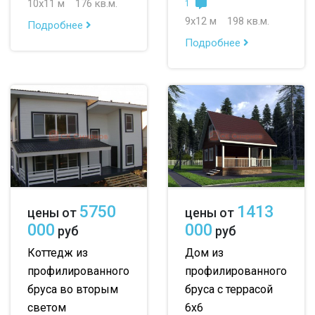
10х11 м
176 кв.м.
1
9х12 м
198 кв.м.
Подробнее
Подробнее
5750
1413
цены от
цены от
000
000
руб
руб
Коттедж из
Дом из
профилированного
профилированного
бруса во вторым
бруса с террасой
светом
6х6