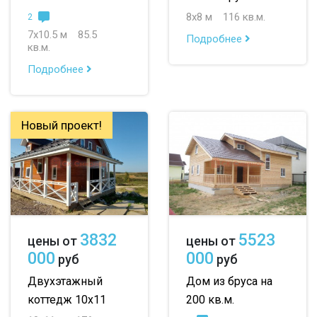
8х8 м
116 кв.м.
2
7х10.5 м
85.5
Подробнее
кв.м.
Подробнее
Новый проект!
3832
5523
цены от
цены от
000
000
руб
руб
Двухэтажный
Дом из бруса на
коттедж 10х11
200 кв.м.