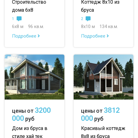
Строительство
Коттедж 8х10 из
дома 6х8
бруса
1
2
6х8 м
96 кв.м.
8х10 м
134 кв.м.
Подробнее
Подробнее
3200
3812
цены от
цены от
000
000
руб
руб
Дом из бруса в
Красивый коттедж
стиле хай тек
8х8 из бруса