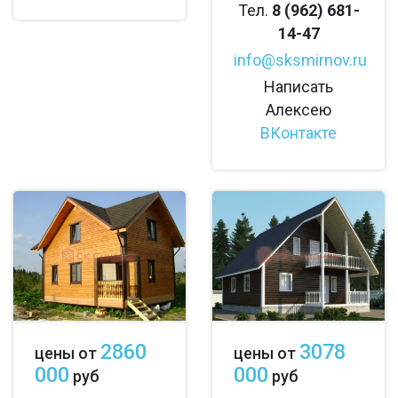
Тел.
8 (962) 681-
14-47
info@sksmirnov.ru
Написать
Алексею
ВКонтакте
2860
3078
цены от
цены от
000
000
руб
руб