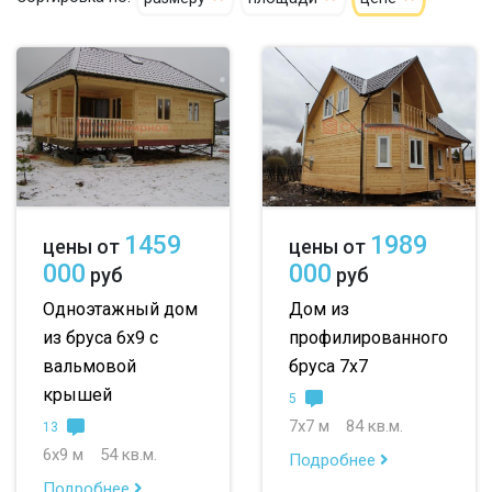
1459
1989
цены от
цены от
000
000
руб
руб
Одноэтажный дом
Дом из
из бруса 6х9 с
профилированного
вальмовой
бруса 7х7
крышей
5
7х7 м
84 кв.м.
13
6х9 м
54 кв.м.
Подробнее
Подробнее