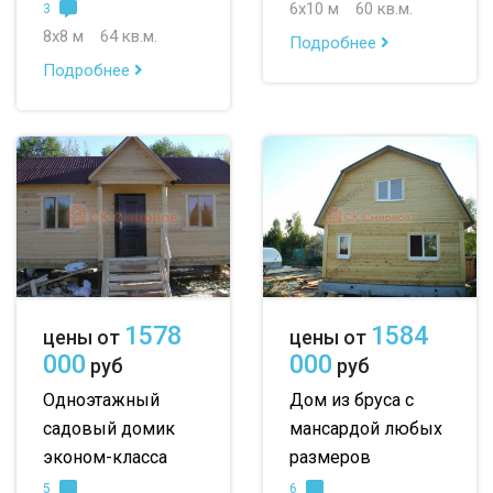
6х10 м
60 кв.м.
3
8х8 м
64 кв.м.
Подробнее
Подробнее
1578
1584
цены от
цены от
000
000
руб
руб
Одноэтажный
Дом из бруса с
садовый домик
мансардой любых
эконом-класса
размеров
5
6