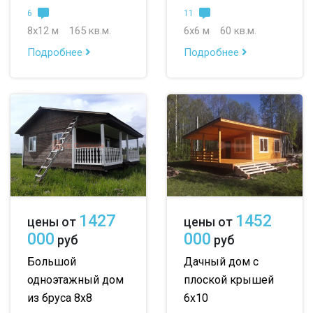
6
11
8х12 м
165 кв.м.
6х6 м
60 кв.м.
Подробнее
Подробнее
1427
1452
цены от
цены от
000
000
руб
руб
Большой
Дачный дом с
одноэтажный дом
плоской крышей
из бруса 8х8
6х10