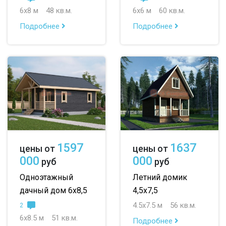
6х8 м
48 кв.м.
6х6 м
60 кв.м.
Подробнее
Подробнее
1597
1637
цены от
цены от
000
000
руб
руб
Одноэтажный
Летний домик
дачный дом 6х8,5
4,5х7,5
4.5х7.5 м
56 кв.м.
2
6х8.5 м
51 кв.м.
Подробнее