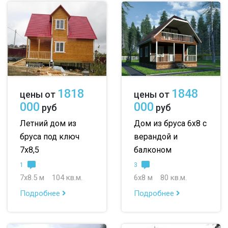
1818
1848
цены от
цены от
000
000
руб
руб
Летний дом из
Дом из бруса 6х8 с
бруса под ключ
верандой и
7х8,5
балконом
1
3
7х8.5 м
104 кв.м.
6х8 м
80 кв.м.
Подробнее
Подробнее