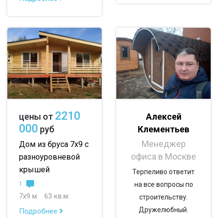
2210
Алексей
цены от
000
Клементьев
руб
Менеджер
Дом из бруса 7х9 с
офиса в Москве
разноуровневой
крышей
Терпеливо ответит
1
на все вопросы по
7х9 м
63 кв.м.
строительству.
Дружелюбный.
Подробнее