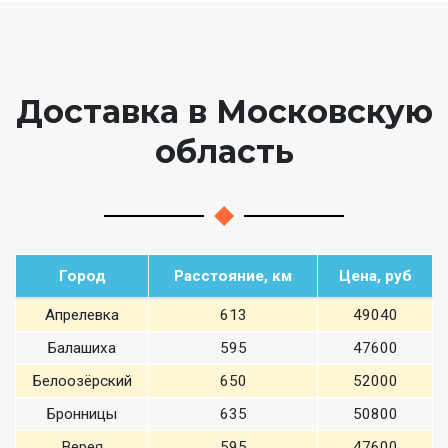
Доставка в Московскую
область
Город
Расстояние, км
Цена, руб
Апрелевка
613
49040
Балашиха
595
47600
Белоозёрский
650
52000
Бронницы
635
50800
Верея
595
47600