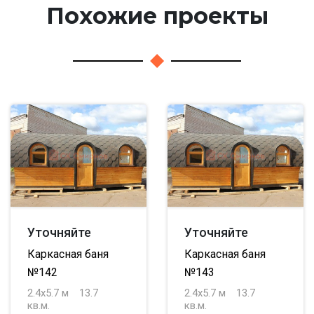
Похожие проекты
Уточняйте
Уточняйте
Каркасная баня
Каркасная баня
№142
№143
2.4х5.7 м
13.7
2.4х5.7 м
13.7
кв.м.
кв.м.