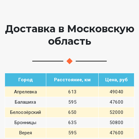
Доставка в Московскую
область
Город
Расстояние, км
Цена, руб
Апрелевка
613
49040
Балашиха
595
47600
Белоозёрский
650
52000
Бронницы
635
50800
Верея
595
47600