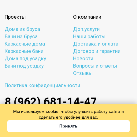
Проекты
О компании
Дома из бруса
Доп.услуги
Бани из бруса
Наши работы
Каркасные дома
Доставка и оплата
Каркасные бани
Договор и гарантии
Дома под усадку
Новости
Бани под усадку
Вопросы и ответы
Отзывы
Политика конфиденциальности
8 (962) 681-14-47
Мы используем cookie, чтобы улучшить работу сайта и
сделать его удобнее для вас.
Офис в
Москве
:
ул. Генерала Белова, вл. 28, рынок «Анди», Москва
Принять
Ежедневно с 09:00 до 21:00