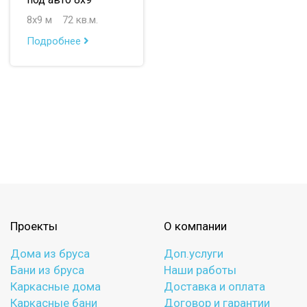
до 150 м
8х9 м
72 кв.м.
до 200 м
Подробнее
По опциям:
с верандой
с террасой
с эркером
с котельной
с панорамными окнами
со вторым светом
с санузлом
с ванной
с туалетом
с гостевой комнатой
с беседкой
с двумя входами
Проекты
О компании
с навесом для авто
Дома из бруса
Доп.услуги
Бани из бруса
Наши работы
Каркасные дома
Доставка и оплата
Каркасные бани
Договор и гарантии