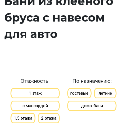
Бани из клееного
бруса с навесом
для авто
Этажность:
По назначению:
1 этаж
гостевые
летние
с мансардой
дома-бани
1,5 этажа
2 этажа