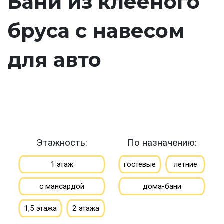
Бани из клееного
бруса с навесом
для авто
Этажность:
По назначению:
1 этаж
гостевые
летние
с мансардой
дома-бани
1,5 этажа
2 этажа