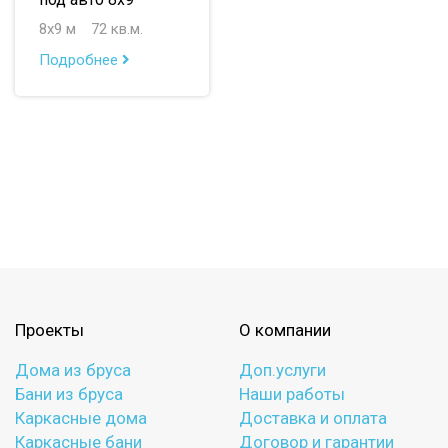
до 150 м
8х9 м
72 кв.м.
до 200 м
Подробнее
По опциям:
с верандой
с террасой
с эркером
с котельной
с панорамными окнами
со вторым светом
с санузлом
с ванной
с туалетом
с гостевой комнатой
с беседкой
с двумя входами
Проекты
О компании
с навесом для авто
Дома из бруса
Доп.услуги
Бани из бруса
Наши работы
Каркасные дома
Доставка и оплата
Каркасные бани
Договор и гарантии