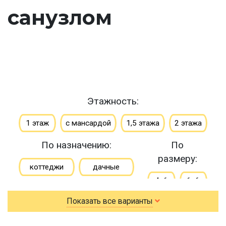
санузлом
Этажность:
1 этаж
с мансардой
1,5 этажа
2 этажа
По назначению:
По
размеру:
коттеджи
дачные
4х6
6х6
зимние
Показать все варианты
6х7
6х8
для постоянного проживания
6х9
7х8