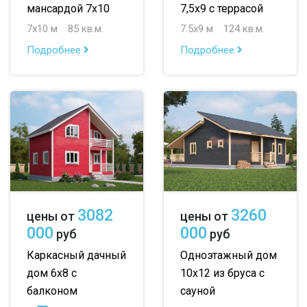
мансардой 7х10
7,5х9 с террасой
7х10 м
85 кв.м.
7.5х9 м
124 кв.м.
Подробнее
Подробнее
3082
3260
цены от
цены от
000
000
руб
руб
Каркасный дачный
Одноэтажный дом
дом 6х8 с
10х12 из бруса с
балконом
сауной