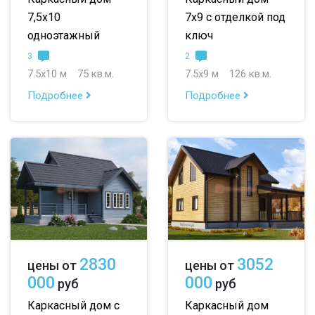
7,5х10
7х9 с отделкой под
одноэтажный
ключ
3
2
7.5х10 м
75 кв.м.
7.5х9 м
126 кв.м.
Подробнее
Подробнее
2830
3052
цены от
цены от
000
000
руб
руб
Каркасный дом с
Каркасный дом