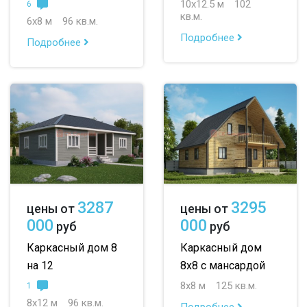
10х12.5 м
102
6
кв.м.
6х8 м
96 кв.м.
Подробнее
Подробнее
3287
3295
цены от
цены от
000
000
руб
руб
Каркасный дом 8
Каркасный дом
на 12
8х8 с мансардой
8х8 м
125 кв.м.
1
8х12 м
96 кв.м.
Подробнее