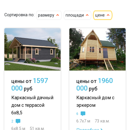
гостевые
летние
7х9
7х10
Сортировка по:
размеру
площади
цене
8х8
8х9
9х9
10х12
большие
небольшие
1597
1960
цены от
цены от
000
000
руб
руб
маленькие
Каркасный дачный
Каркасный дом с
до 50 м
дом с террасой
эркером
6х8,5
6
до 100 м
6.7х7 м
73 кв.м.
2
до 150 м
6х8.5 м
51 кв.м.
Подробнее