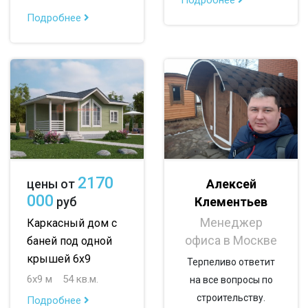
Подробнее
до 200 м
По опциям:
с балконом
с верандой
с террасой
с эркером
с котельной
с панорамными окнами
с санузлом
с ванной
с туалетом
с беседкой
2170
Алексей
цены от
000
Клементьев
руб
с летней кухней
с двумя входами
Менеджер
Каркасный дом с
офиса в Москве
баней под одной
крышей 6х9
Терпеливо ответит
6х9 м
54 кв.м.
на все вопросы по
строительству.
Подробнее