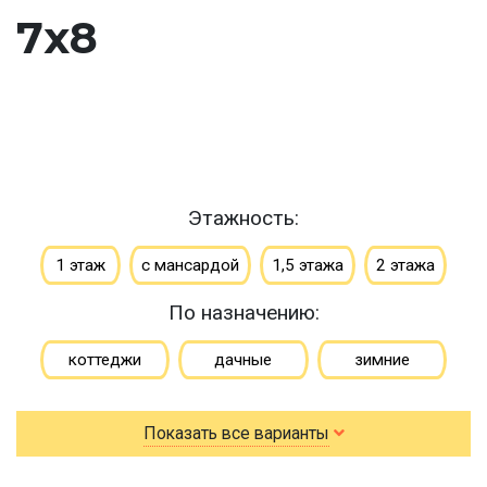
7х8
Этажность:
1 этаж
с мансардой
1,5 этажа
2 этажа
По назначению:
коттеджи
дачные
зимние
для постоянного проживания
гостевые
Показать все варианты
летние