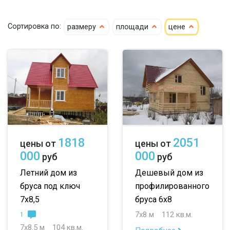
По типу бруса:
По размеру:
Сортировка по:
размеру
площади
цене
клееный
сухой
4х6
5х6
5х7
кедр
6х6
6х7
6х8
клееный кедр
6х9
6х10
7х7
сухой кедр
7х8
7х9
7х10
профилированный
8х8
8х9
8х10
1818
2051
цены от
цены от
100х150
9х9
9х10
000
000
руб
руб
150х150
10х10
10х11
Летний дом из
Дешевый дом из
бруса под ключ
профилированного
150х200
10х12
до 50 м
7х8,5
бруса 6х8
до 100 м
7х8 м
112 кв.м.
1
7х8.5 м
104 кв.м.