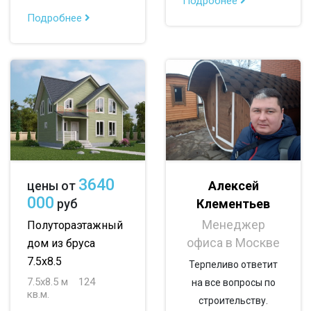
Подробнее
до 150 м
Подробнее
до 200 м
По опциям:
с балконом
с верандой
с террасой
с эркером
с котельной
с панорамными окнами
со вторым светом
3640
Алексей
цены от
с санузлом
с ванной
с туалетом
000
Клементьев
руб
с беседкой
с двумя входами
Менеджер
Полутораэтажный
офиса в Москве
дом из бруса
7.5х8.5
Терпеливо ответит
7.5х8.5 м
124
на все вопросы по
кв.м.
строительству.