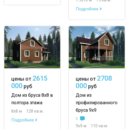
Подробнее
2615
2708
цены от
цены от
000
000
руб
руб
Дом из бруса 8х8 в
Дом из
полтора этажа
профилированного
бруса 9х9
8х8 м
128 кв.м.
2
Подробнее
9х9 м
110 кв.м.