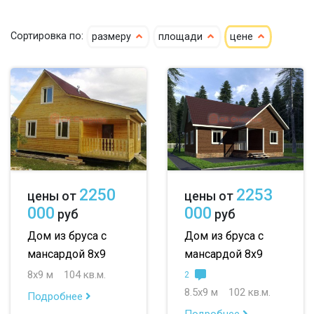
По типу бруса:
По размеру:
Сортировка по:
размеру
площади
цене
клееный
сухой
4х6
5х6
5х7
кедр
6х6
6х7
6х8
клееный кедр
6х9
6х10
7х7
сухой кедр
7х8
7х9
7х10
профилированный
8х8
8х9
8х10
2250
2253
цены от
цены от
100х150
9х9
9х10
000
000
руб
руб
150х150
10х10
10х11
Дом из бруса с
Дом из бруса с
мансардой 8х9
мансардой 8х9
150х200
10х12
до 50 м
8х9 м
104 кв.м.
2
до 100 м
8.5х9 м
102 кв.м.
Подробнее
Подробнее