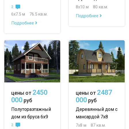
8х10 м
80 кв.м.
2
6х7.5 м
76.5 кв.м.
Подробнее
Подробнее
2450
2487
цены от
цены от
000
000
руб
руб
Полутораэтажный
Деревянный дом с
дом из бруса 6х9
мансардой 7х8
7х8 м
87 кв.м.
2