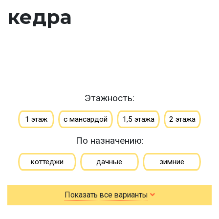
кедра
Этажность:
1 этаж
с мансардой
1,5 этажа
2 этажа
По назначению:
коттеджи
дачные
зимние
для постоянного проживания
гостевые
Показать все варианты
летние