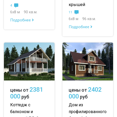
крышей
4
6х8 м
90 кв.м.
11
6х8 м
96 кв.м.
Подробнее
Подробнее
2381
2402
цены от
цены от
000
000
руб
руб
Коттедж с
Дом из
балконом и
профилированного