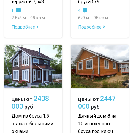
террасой 7,5х8
бруса 6х9
1
4
7.5х8 м
98 кв.м.
6х9 м
95 кв.м.
Подробнее
Подробнее
2408
2447
цены от
цены от
000
000
руб
руб
Дом из бруса 1,5
Дачный дом 8 на
этажа с большими
10 из клееного
окнами
бруса под ключ