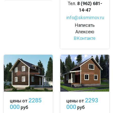
Тел.
8 (962) 681-
14-47
info@sksmirnov.ru
Написать
Алексею
ВКонтакте
2285
2293
цены от
цены от
000
000
руб
руб