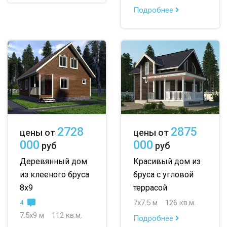
Подробнее
2728
2875
цены от
цены от
000
000
руб
руб
Деревянный дом
Красивый дом из
из клееного бруса
бруса с угловой
8х9
террасой
7х7.5 м
126 кв.м.
4
7.5х9 м
112 кв.м.
Подробнее