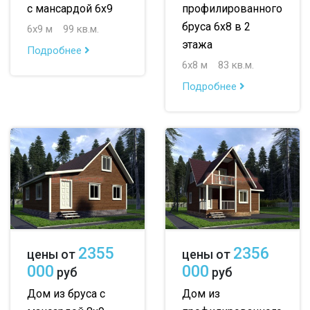
с мансардой 6х9
профилированного
бруса 6х8 в 2
6х9 м
99 кв.м.
этажа
Подробнее
6х8 м
83 кв.м.
Подробнее
2355
2356
цены от
цены от
000
000
руб
руб
Дом из бруса с
Дом из