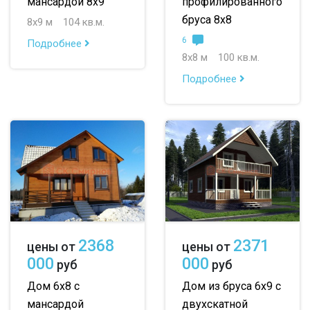
мансардой 8х9
профилированного
бруса 8х8
8х9 м
104 кв.м.
6
Подробнее
8х8 м
100 кв.м.
Подробнее
2368
2371
цены от
цены от
000
000
руб
руб
Дом 6х8 с
Дом из бруса 6х9 с
мансардой
двухскатной