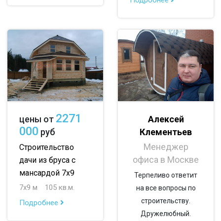
до 150 м
до 200 м
По опциям:
с балконом
с верандой
с террасой
с эркером
с котельной
с панорамными окнами
со вторым светом
2271
Алексей
цены от
000
Клементьев
руб
с санузлом
с ванной
с туалетом
Менеджер
Строительство
с беседкой
с двумя входами
офиса в Москве
дачи из бруса с
мансардой 7х9
Терпеливо ответит
7х9 м
105 кв.м.
на все вопросы по
строительству.
Подробнее
Дружелюбный.