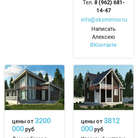
Тел.
8 (962) 681-
14-47
info@sksmirnov.ru
Написать
Алексею
ВКонтакте
3200
3812
цены от
цены от
000
000
руб
руб