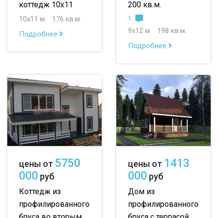
коттедж 10х11
200 кв.м.
10х11 м
176 кв.м.
1
9х12 м
198 кв.м.
Подробнее
Подробнее
5750
1413
цены от
цены от
000
000
руб
руб
Коттедж из
Дом из
профилированного
профилированного
бруса во вторым
бруса с террасой