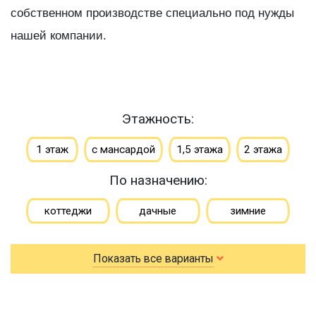
собственном производстве специально под нужды
нашей компании.
Этажность:
1 этаж
с мансардой
1,5 этажа
2 этажа
По назначению:
коттеджи
дачные
зимние
для постоянного проживания
гостевые
Показать все варианты
летние
По типу бруса:
По размеру: