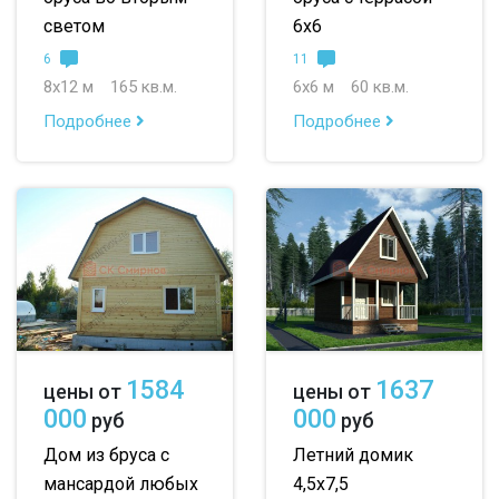
светом
6х6
6
11
8х12 м
165 кв.м.
6х6 м
60 кв.м.
Подробнее
Подробнее
1584
1637
цены от
цены от
000
000
руб
руб
Дом из бруса с
Летний домик
мансардой любых
4,5х7,5