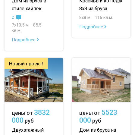
Дом из бруса в
Красивый коттедж
стиле хай тек
8х8 из бруса
8х8 м
116 кв.м.
2
7х10.5 м
85.5
Подробнее
кв.м.
Подробнее
Новый проект!
3832
5523
цены от
цены от
000
000
руб
руб
Двухэтажный
Дом из бруса на