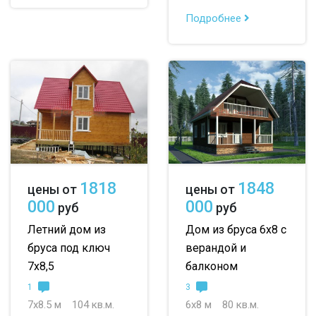
Подробнее
1818
1848
цены от
цены от
000
000
руб
руб
Летний дом из
Дом из бруса 6х8 с
бруса под ключ
верандой и
7х8,5
балконом
1
3
7х8.5 м
104 кв.м.
6х8 м
80 кв.м.