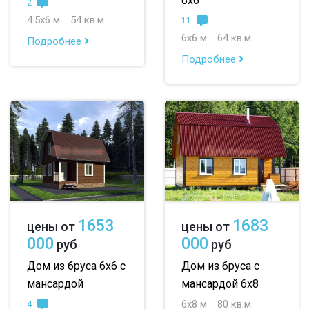
6х6
2
4.5х6 м
54 кв.м.
11
6х6 м
64 кв.м.
Подробнее
Подробнее
1653
1683
цены от
цены от
000
000
руб
руб
Дом из бруса 6х6 с
Дом из бруса с
мансардой
мансардой 6х8
6х8 м
80 кв.м.
4