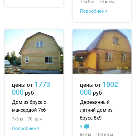
7.5х6 м
75 кв.м.
Подробнее
1773
1802
цены от
цены от
000
000
руб
руб
Дом из бруса с
Деревянный
мансардой 7х6
летний дом из
бруса 8х9
7х6 м
70 кв.м.
9
Подробнее
8х9 м
108 кв.м.