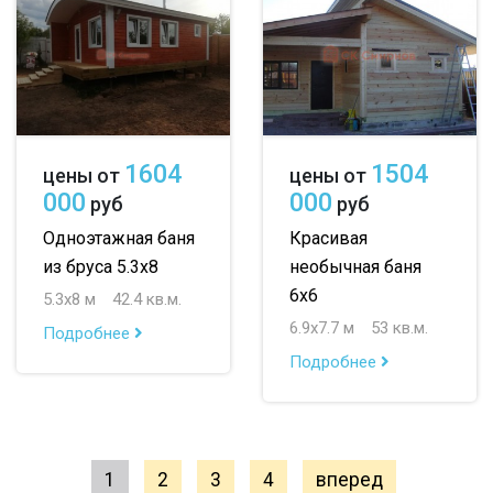
1604
1504
цены от
цены от
000
000
руб
руб
Одноэтажная баня
Красивая
из бруса 5.3х8
необычная баня
6х6
5.3х8 м
42.4 кв.м.
6.9х7.7 м
53 кв.м.
Подробнее
Подробнее
1
2
3
4
вперед