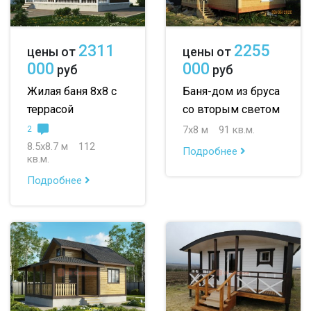
2311
2255
цены от
цены от
000
000
руб
руб
Жилая баня 8х8 с
Баня-дом из бруса
террасой
со вторым светом
7х8 м
91 кв.м.
2
8.5х8.7 м
112
Подробнее
кв.м.
Подробнее