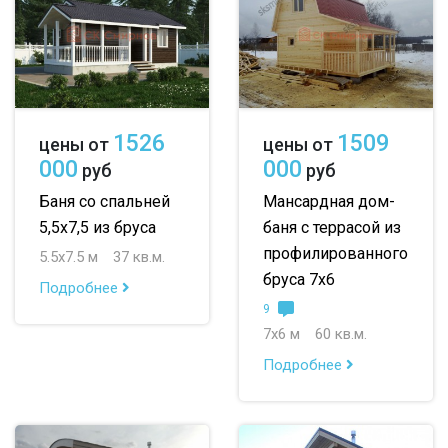
1526
1509
цены от
цены от
000
000
руб
руб
Баня со спальней
Мансардная дом-
5,5х7,5 из бруса
баня с террасой из
профилированного
5.5х7.5 м
37 кв.м.
бруса 7х6
Подробнее
9
7х6 м
60 кв.м.
Подробнее