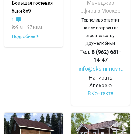
Менеджер
Большая гостевая
офиса в Москве
баня 8х9
1
Терпеливо ответит
8х9 м
97 кв.м.
на все вопросы по
строительству.
Подробнее
Дружелюбный.
Тел.
8 (962) 681-
14-47
info@sksmirnov.ru
Написать
Алексею
ВКонтакте