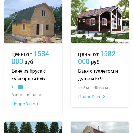
1584
1582
цены от
цены от
000
000
руб
руб
Баня из бруса с
Баня с туалетом и
мансардой 6х6
душем 5х9
5х9 м
45 кв.м.
12
6х6 м
60 кв.м.
Подробнее
Подробнее