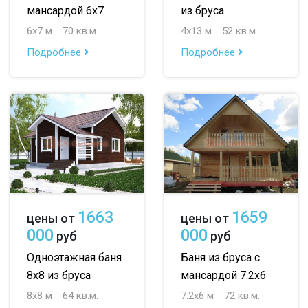
мансардой 6х7
из бруса
6х7 м
70 кв.м.
4х13 м
52 кв.м.
Подробнее
Подробнее
1663
1659
цены от
цены от
000
000
руб
руб
Одноэтажная баня
Баня из бруса с
8х8 из бруса
мансардой 7.2х6
8х8 м
64 кв.м.
7.2х6 м
72 кв.м.