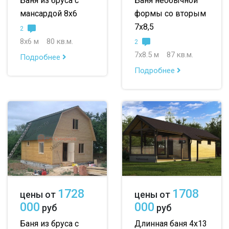
Баня из бруса с
Баня необычной
мансардой 8х6
формы со вторым
7х8,5
2
8х6 м
80 кв.м.
2
7х8.5 м
87 кв.м.
Подробнее
Подробнее
1728
1708
цены от
цены от
000
000
руб
руб
Баня из бруса с
Длинная баня 4х13