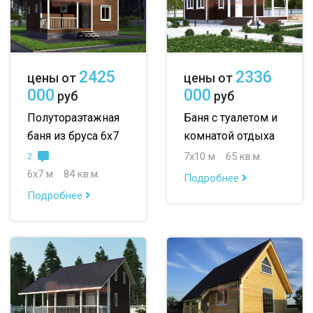
2425
2336
цены от
цены от
000
000
руб
руб
Полутораэтажная
Баня с туалетом и
баня из бруса 6х7
комнатой отдыха
7х10 м
65 кв.м.
2
6х7 м
84 кв.м.
Подробнее
Подробнее