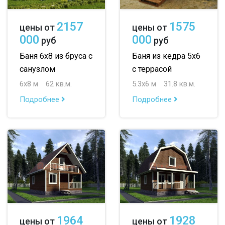
2157
1575
цены от
цены от
000
000
руб
руб
Баня 6х8 из бруса с
Баня из кедра 5х6
санузлом
с террасой
6х8 м
62 кв.м.
5.3х6 м
31.8 кв.м.
Подробнее
Подробнее
1964
1928
цены от
цены от